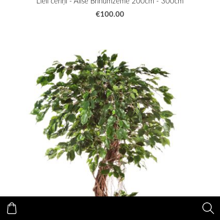
Lieli ceriņi - Alise Brīnumzemē 200cm - 300cm
€100.00