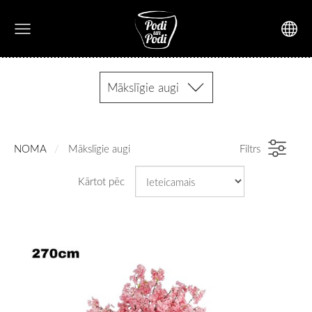
Mākslīgie augi
NOMA
Mākslīgie augi
Filtrs
Kārtot pēc