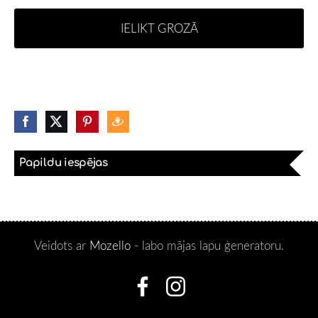
IELIKT GROZĀ
Papildu iespējas
Veidots ar
Mozello
- labo mājas lapu ģeneratoru.