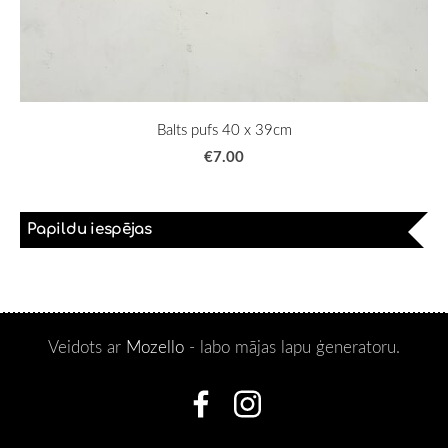
Balts pufs 40 x 39cm
€7.00
Papildu iespējas
Veidots ar
Mozello
- labo mājas lapu ģeneratoru.