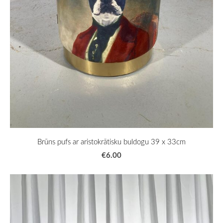
Brūns pufs ar aristokrātisku buldogu 39 x 33cm
€6.00