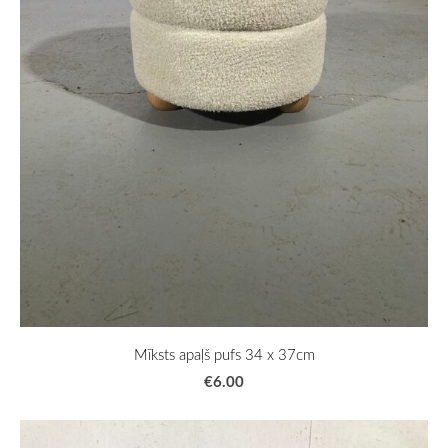
Mīksts apaļš pufs 34 x 37cm
€6.00