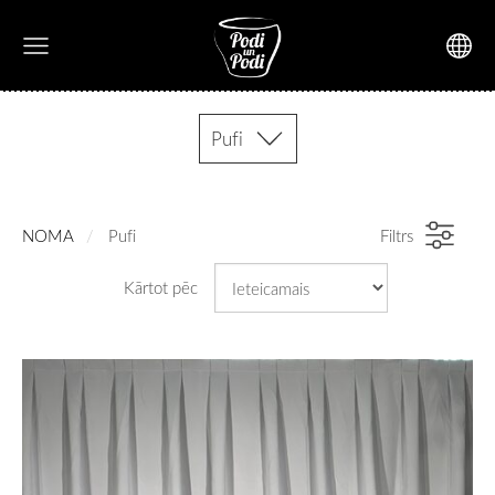
Pufi
NOMA
Pufi
Filtrs
Kārtot pēc