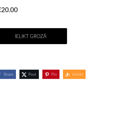
€20.00
IELIKT GROZĀ
Share
Post
Pin
Ieteikt