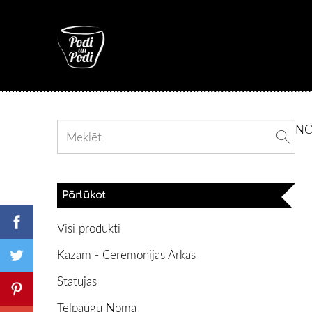
N
Pārlūkot
Visi produkti
Kāzām - Ceremonijas Arkas
Statujas
Telpaugu Noma