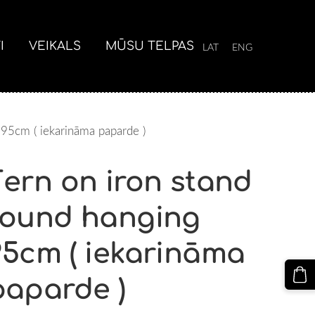
I
VEIKALS
MŪSU TELPAS
LAT
ENG
 95cm ( iekarināma paparde )
Fern on iron stand
round hanging
95cm ( iekarināma
paparde )