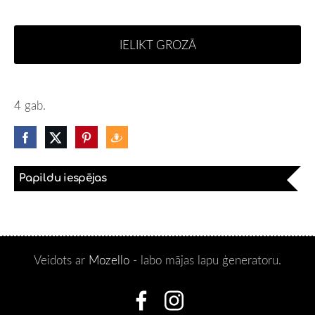
IELIKT GROZĀ
4 gab.
Papildu iespējas
Veidots ar
Mozello
- labo mājas lapu ģeneratoru.