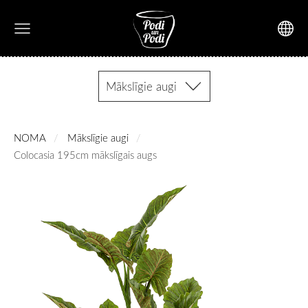
Mākslīgie augi
NOMA
Mākslīgie augi
Colocasia 195cm mākslīgais augs