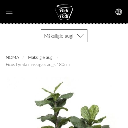
Mākslīgie augi
NOMA
Mākslīgie augi
Ficus Lyrata mākslīgais augs 180cm