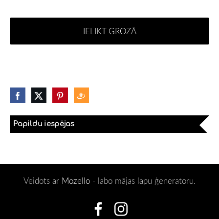
IELIKT GROZĀ
Papildu iespējas
Veidots ar
Mozello
- labo mājas lapu ģeneratoru.