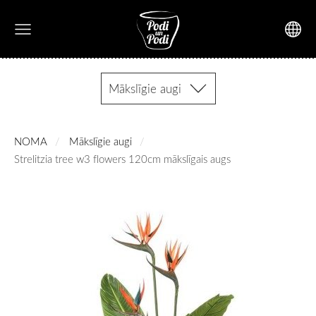
Mākslīgie augi
NOMA
Mākslīgie augi
Strelitzia tree w3 flowers 120cm mākslīgais augs