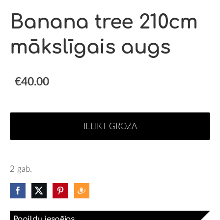
Banana tree 210cm
mākslīgais augs
€40.00
IELIKT GROZĀ
2 gab.
Papildu iespējas