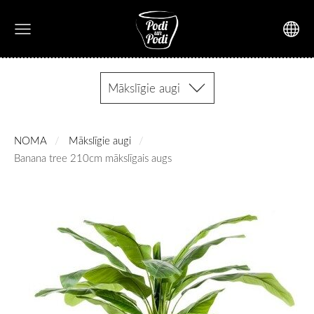
Mākslīgie augi
NOMA
Mākslīgie augi
Banana tree 210cm mākslīgais augs