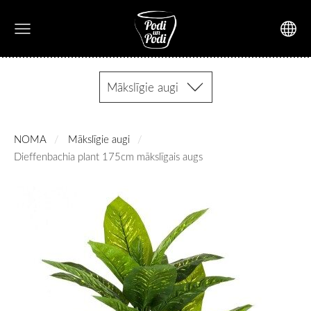
Mākslīgie augi
NOMA
Mākslīgie augi
Dieffenbachia plant 175cm mākslīgais augs