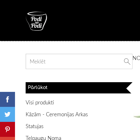
N
Pārlūkot
Visi produkti
Kāzām - Ceremonijas Arkas
Statujas
Telpaugu Noma