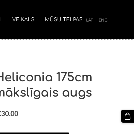
I
VEIKALS
MŪSU TELPAS
LAT
ENG
Heliconia 175cm
mākslīgais augs
€30.00