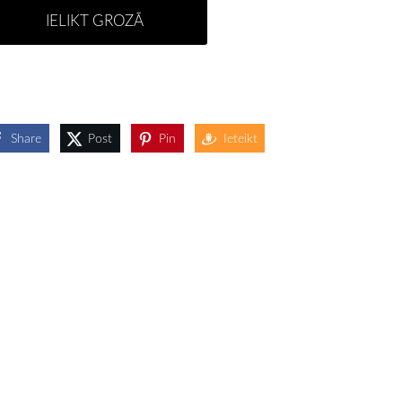
IELIKT GROZĀ
Share
Post
Pin
Ieteikt