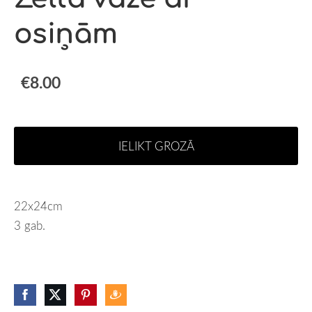
osiņām
€8.00
IELIKT GROZĀ
22x24cm
3 gab.