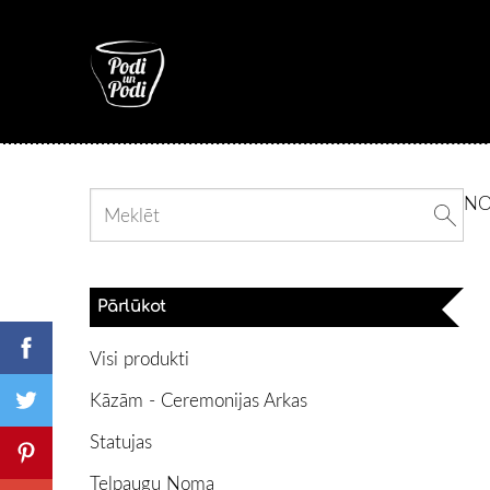
N
Pārlūkot
Visi produkti
Kāzām - Ceremonijas Arkas
Statujas
Telpaugu Noma