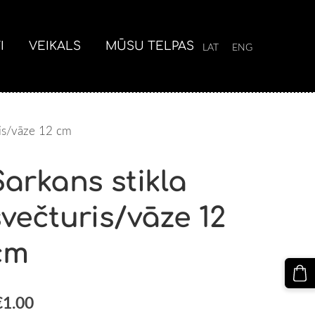
I
VEIKALS
MŪSU TELPAS
LAT
ENG
ris/vāze 12 cm
Sarkans stikla
svečturis/vāze 12
cm
€1.00