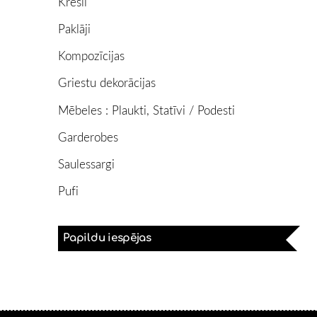
Krēsli
Paklāji
Kompozīcijas
Griestu dekorācijas
Mēbeles : Plaukti, Statīvi / Podesti
Garderobes
Saulessargi
Pufi
Papildu iespējas