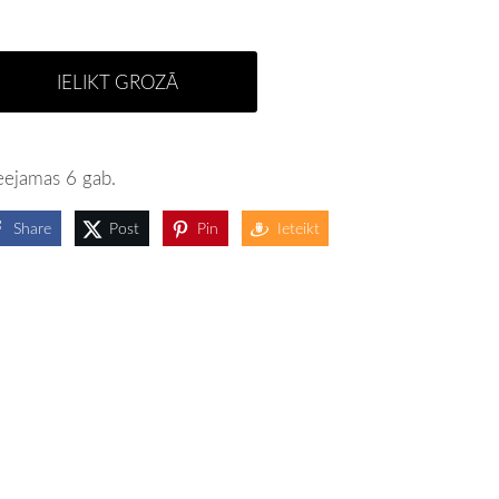
IELIKT GROZĀ
eejamas 6 gab.
Share
Post
Pin
Ieteikt