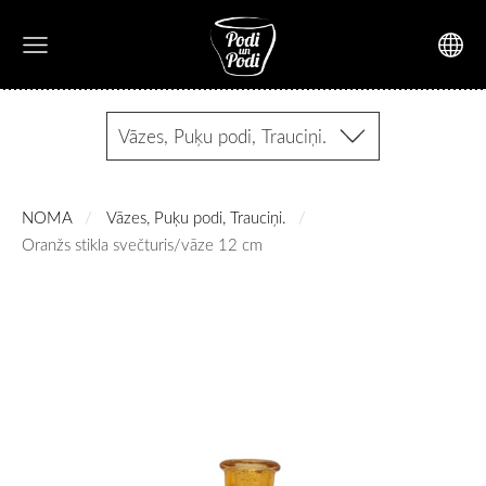
Vāzes, Puķu podi, Trauciņi.
NOMA
Vāzes, Puķu podi, Trauciņi.
Oranžs stikla svečturis/vāze 12 cm