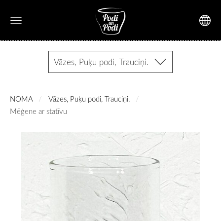
Vāzes, Puķu podi, Trauciņi.
NOMA
Vāzes, Puķu podi, Trauciņi.
Mēģene ar statīvu