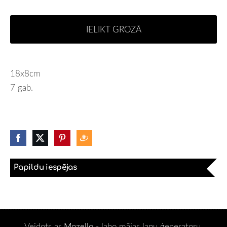
IELIKT GROZĀ
18x8cm
7 gab.
Papildu iespējas
Veidots ar
Mozello
- labo mājas lapu ģeneratoru.