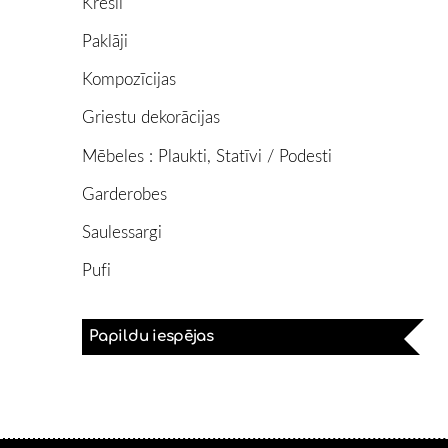
Krēsli
Paklāji
Kompozīcijas
Griestu dekorācijas
Mēbeles : Plaukti, Statīvi / Podesti
Garderobes
Saulessargi
Pufi
Papildu iespējas