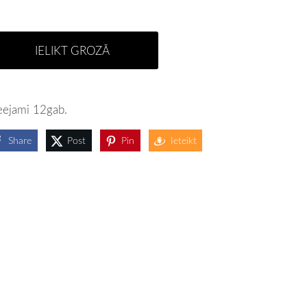
IELIKT GROZĀ
eejami 12gab.
Share
Post
Pin
Ieteikt