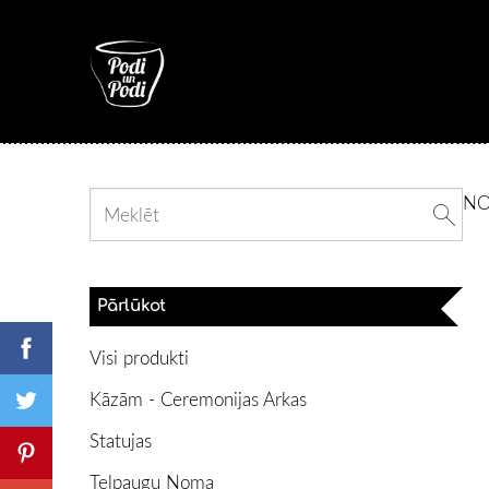
N
Pārlūkot
Visi produkti
Kāzām - Ceremonijas Arkas
Statujas
Telpaugu Noma