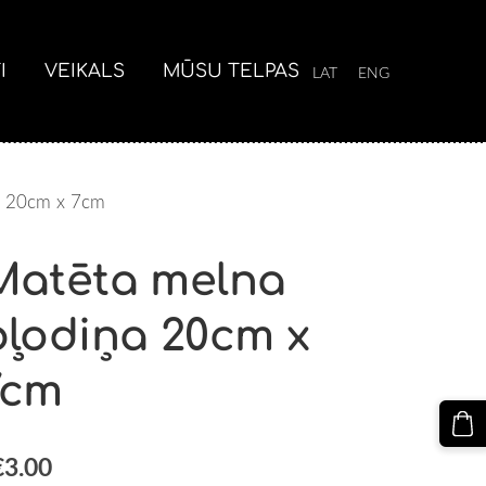
I
VEIKALS
MŪSU TELPAS
LAT
ENG
a 20cm x 7cm
Matēta melna
bļodiņa 20cm x
7cm
€3.00