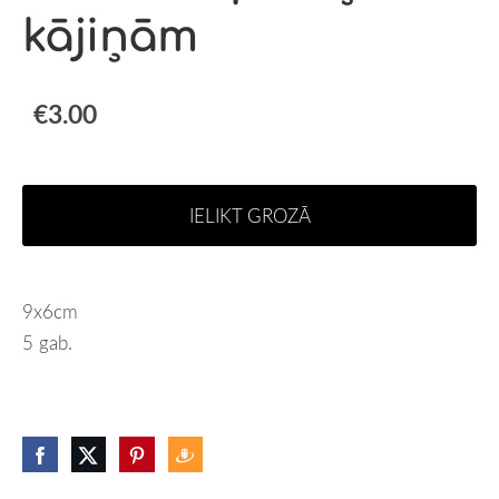
kājiņām
€3.00
IELIKT GROZĀ
9x6cm
5 gab.