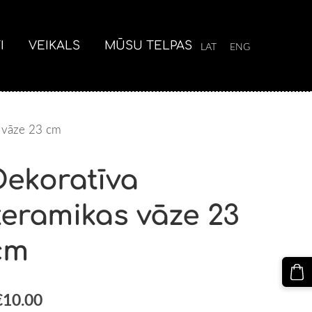
I
VEIKALS
MŪSU TELPAS
LAT
ENG
s vāze 23 cm
Dekoratīva
keramikas vāze 23
cm
€10.00