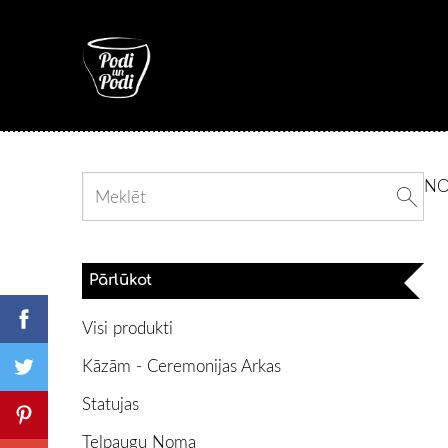
N
Pārlūkot
Visi produkti
Kāzām - Ceremonijas Arkas
Statujas
Telpaugu Noma