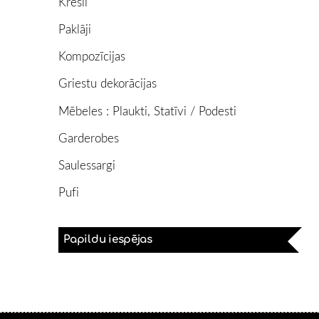
Krēsli
Paklāji
Kompozīcijas
Griestu dekorācijas
Mēbeles : Plaukti, Statīvi / Podesti
Garderobes
Saulessargi
Pufi
Papildu iespējas