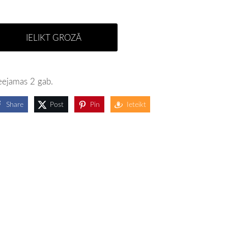
IELIKT GROZĀ
eejamas 2 gab.
Share
Post
Pin
Ieteikt