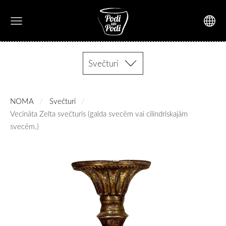
Svečturi
NOMA
Svečturi
Vecināta Zelta svečturis (galda svecēm vai cilindriskajām
svecēm.)