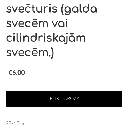
svečturis (galda
svecēm vai
cilindriskajām
svecēm.)
€6.00
IELIKT GROZĀ
28x13cm