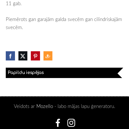
11 gab.
Piemērots gan garajām galda svecēm gan cilindriskajām
svecēm.
Papildu iespējas
Veidots ar
Mozello
- labo mājas lapu ģeneratoru.