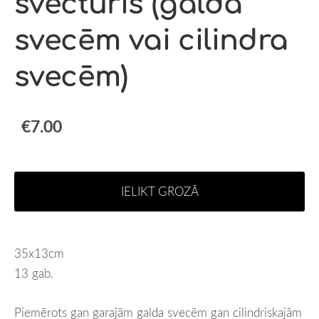
svečturis (galda
svecēm vai cilindra
svecēm)
€7.00
IELIKT GROZĀ
35x13cm
13 gab.
Piemērots gan garajām galda svecēm gan cilindriskajām