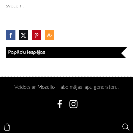
svecēm.
Papildu iespējas
Veidots ar
Mozello
- labo mājas lapu ģeneratoru.