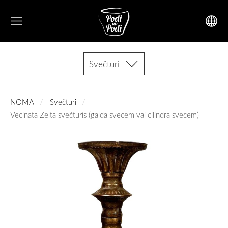
Svečturi
NOMA
Svečturi
Vecināta Zelta svečturis (galda svecēm vai cilindra svecēm)