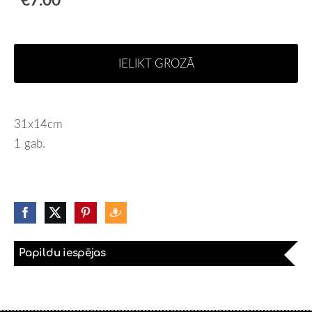
IELIKT GROZĀ
31x14cm
1 gab.
Papildu iespējas