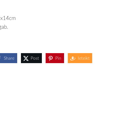
0x14cm
gab.
Share
Post
Pin
Ieteikt