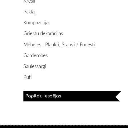
Krēsli
Paklāji
Kompozīcijas
Griestu dekorācijas
Mēbeles : Plaukti, Statīvi / Podesti
Garderobes
Saulessargi
Pufi
Papildu iespējas