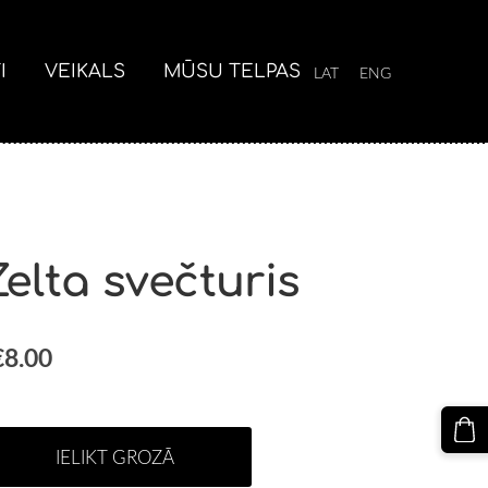
I
VEIKALS
MŪSU TELPAS
LAT
ENG
Zelta svečturis
€8.00
IELIKT GROZĀ