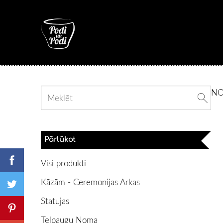
N
Pārlūkot
Visi produkti
Kāzām - Ceremonijas Arkas
Statujas
Telpaugu Noma