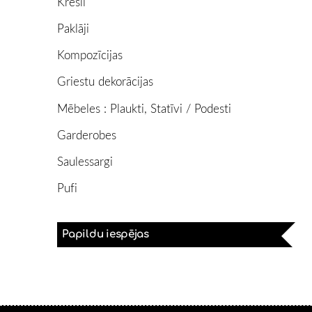
Krēsli
Paklāji
Kompozīcijas
Griestu dekorācijas
Mēbeles : Plaukti, Statīvi / Podesti
Garderobes
Saulessargi
Pufi
Papildu iespējas