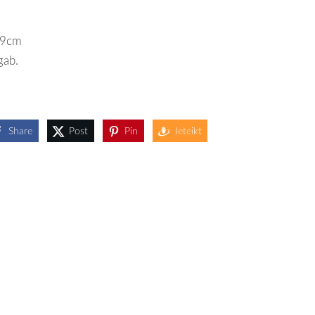
x9cm
gab.
Share
Post
Pin
Ieteikt