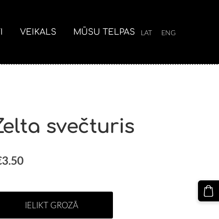
I
VEIKALS
MŪSU TELPAS
LAT
ENG
Zelta svečturis
€3.50
IELIKT GROZĀ