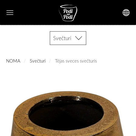
Svečturi
NOMA
Svečturi
Tējas sveces svečturis