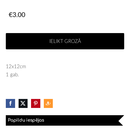
€3.00
IELIKT GROZĀ
12x12cm
1 gab.
Papildu iespējas