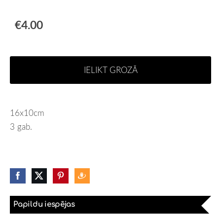
€4.00
IELIKT GROZĀ
16x10cm
3 gab.
Papildu iespējas