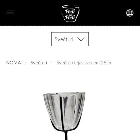
Svečturi
NOMA
Svečturi
Svečturi tējas svecēm 28cm