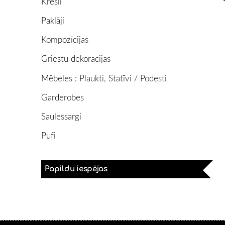
Krēsli
Paklāji
Kompozīcijas
Griestu dekorācijas
Mēbeles : Plaukti, Statīvi / Podesti
Garderobes
Saulessargi
Pufi
Papildu iespējas