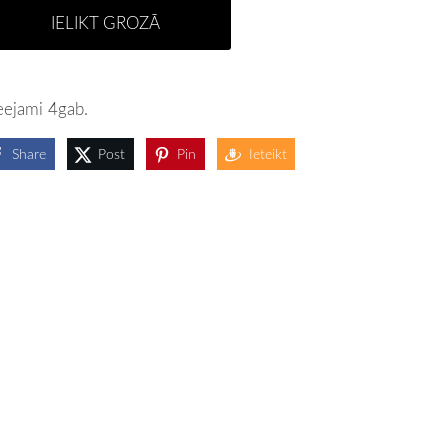
IELIKT GROZĀ
eejami 4gab.
Share
Post
Pin
Ieteikt