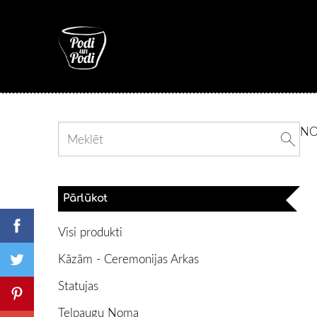
N
Pārlūkot
Visi produkti
Kāzām - Ceremonijas Arkas
Statujas
Telpaugu Noma