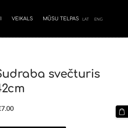
I
VEIKALS
MŪSU TELPAS
LAT
ENG
Sudraba svečturis
42cm
€7.00