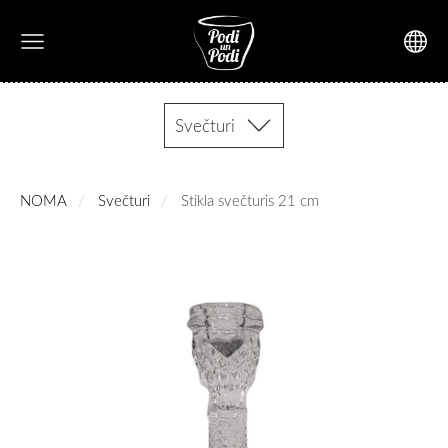
Svečturi
NOMA
Svečturi
Stikla svečturis 21 cm