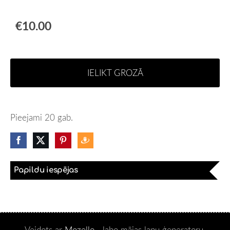
€10.00
IELIKT GROZĀ
Pieejami 20 gab.
Papildu iespējas
Veidots ar
Mozello
- labo mājas lapu ģeneratoru.