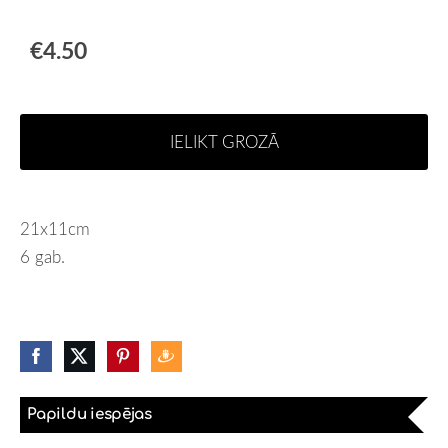
€4.50
IELIKT GROZĀ
21x11cm
6 gab.
Papildu iespējas