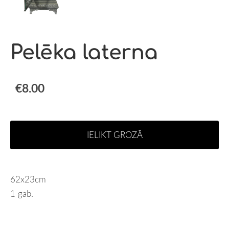
Pelēka laterna
€8.00
IELIKT GROZĀ
62x23cm
1 gab.