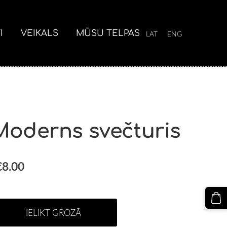
I
VEIKALS
MŪSU TELPAS
LAT
ENG
Moderns svečturis
€8.00
IELIKT GROZĀ