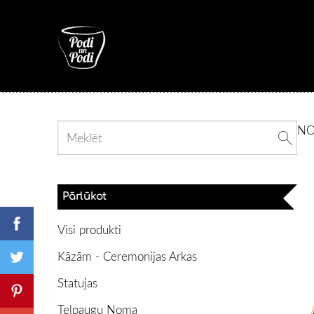
N
Pārlūkot
Visi produkti
Kāzām - Ceremonijas Arkas
Statujas
Telpaugu Noma