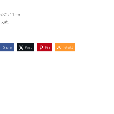
9x30x11cm
 gab.
Share
Post
Pin
Ieteikt