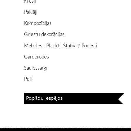
Krēsli
Paklāji
Kompozīcijas
Griestu dekorācijas
Mēbeles : Plaukti, Statīvi / Podesti
Garderobes
Saulessargi
Pufi
Papildu iespējas