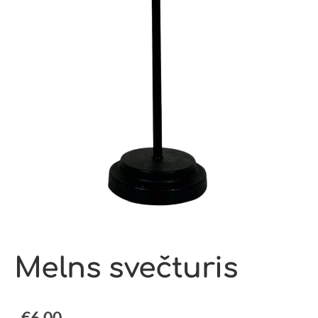
Melns svečturis
€6.00