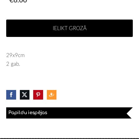
IELIKT GROZĀ
29x9cm
2 gab.
Papildu iespējas