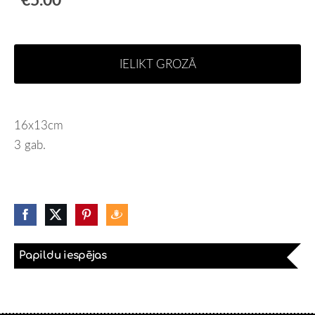
IELIKT GROZĀ
16x13cm
3 gab.
Papildu iespējas