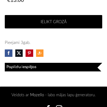
IELIKT GROZĀ
Pieejami 3gab.
Papildu iespējas
Veidots ar
Mozello
- labo mājas lapu ģeneratoru.