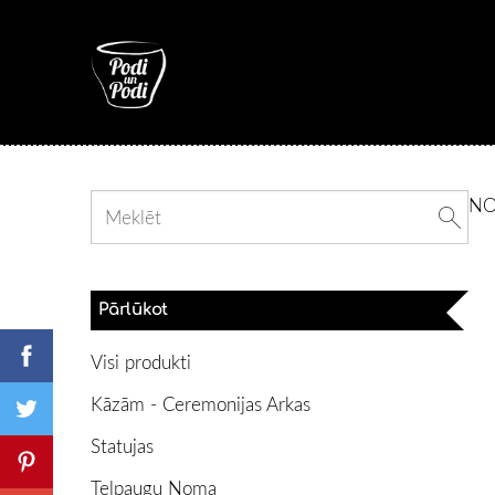
N
Pārlūkot
Visi produkti
Kāzām - Ceremonijas Arkas
Statujas
Telpaugu Noma