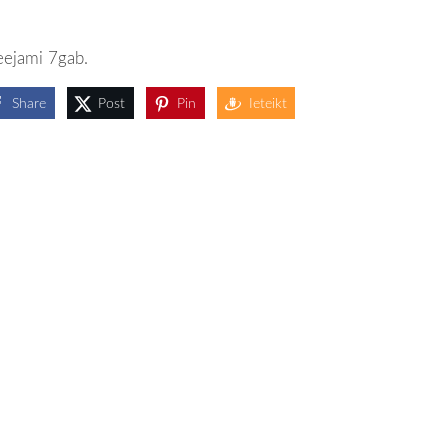
eejami 7gab.
Share
Post
Pin
Ieteikt