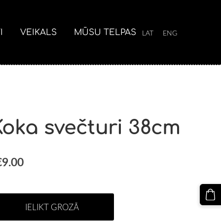
I
VEIKALS
MŪSU TELPAS
LAT
ENG
Koka svečturi 38cm
€9.00
IELIKT GROZĀ