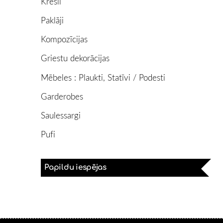
Krēsli
Paklāji
Kompozīcijas
Griestu dekorācijas
Mēbeles : Plaukti, Statīvi / Podesti
Garderobes
Saulessargi
Pufi
Papildu iespējas