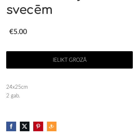
svecēm
€5.00
IELIKT GROZĀ
24x25cm
2 gab.