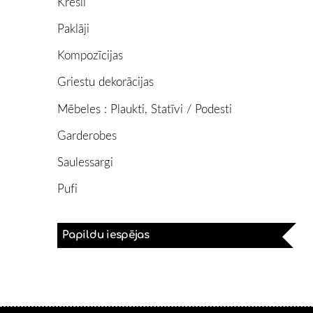
Krēsli
Paklāji
Kompozīcijas
Griestu dekorācijas
Mēbeles : Plaukti, Statīvi / Podesti
Garderobes
Saulessargi
Pufi
Papildu iespējas