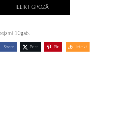
IELIKT GROZĀ
eejami 10gab.
Share
Post
Pin
Ieteikt