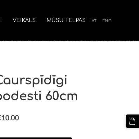
I
VEIKALS
MŪSU TELPAS
LAT
ENG
Caurspīdīgi
podesti 60cm
€10.00