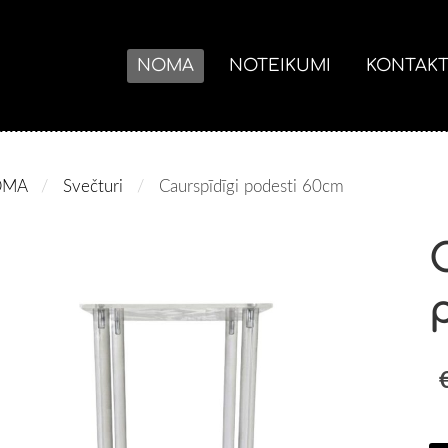
NOMA
NOTEIKUMI
KONTAKT
OMA
Svečturi
Caurspīdīgi podesti 60cm