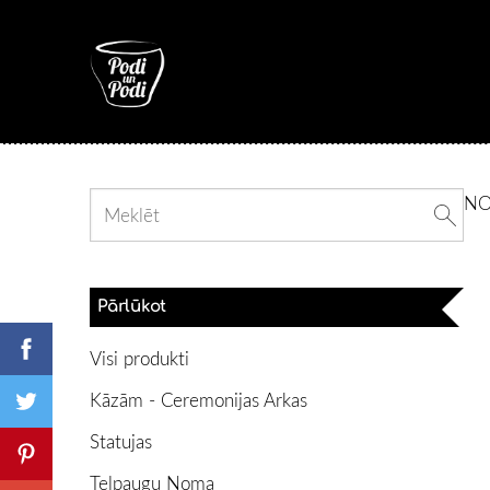
N
Pārlūkot
Visi produkti
Kāzām - Ceremonijas Arkas
Statujas
Telpaugu Noma