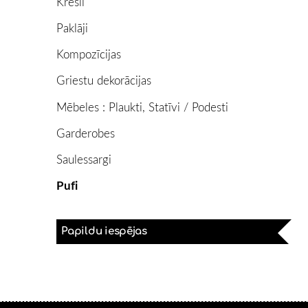
Krēsli
Paklāji
Kompozīcijas
Griestu dekorācijas
Mēbeles : Plaukti, Statīvi / Podesti
Garderobes
Saulessargi
Pufi
Papildu iespējas