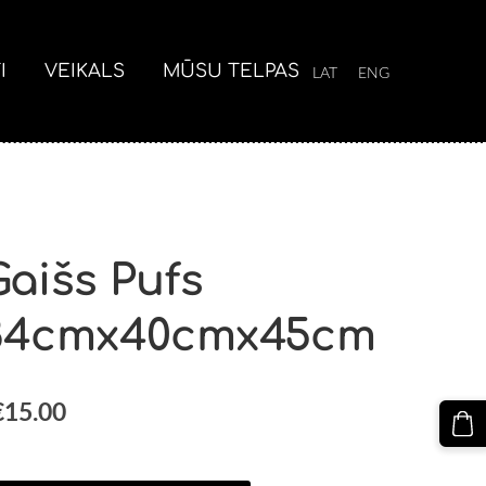
I
VEIKALS
MŪSU TELPAS
LAT
ENG
Gaišs Pufs
84cmx40cmx45cm
€15.00