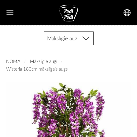
Mākslīgie augi
NOMA
Mākslīgie augi
Wisteria 180cm mākslīgais augs