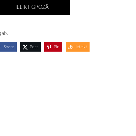
IELIKT GROZĀ
gab.
Share
Post
Pin
Ieteikt