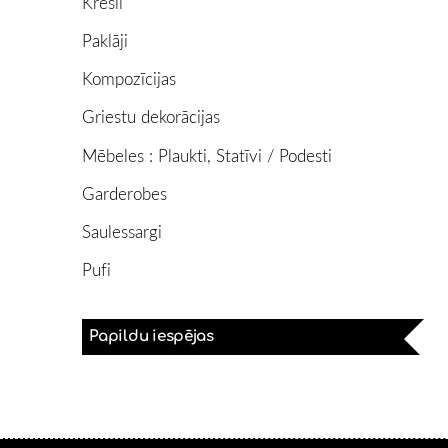
Krēsli
Paklāji
Kompozīcijas
Griestu dekorācijas
Mēbeles : Plaukti, Statīvi / Podesti
Garderobes
Saulessargi
Pufi
Papildu iespējas