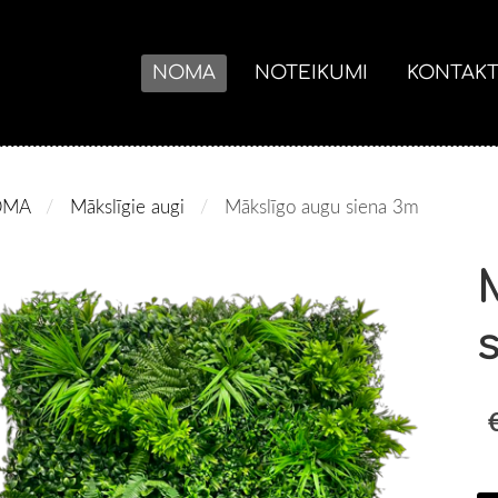
NOMA
NOTEIKUMI
KONTAKT
OMA
Mākslīgie augi
Mākslīgo augu siena 3m