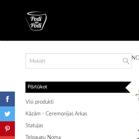
N
Pārlūkot
Visi produkti
Kāzām - Ceremonijas Arkas
Statujas
Telpaugu Noma