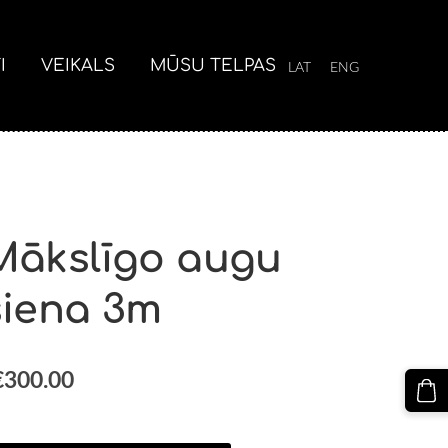
I
VEIKALS
MŪSU TELPAS
LAT
ENG
Mākslīgo augu
siena 3m
€300.00