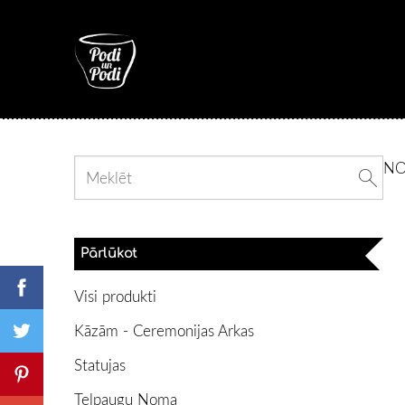
N
Pārlūkot
Visi produkti
Kāzām - Ceremonijas Arkas
Statujas
Telpaugu Noma