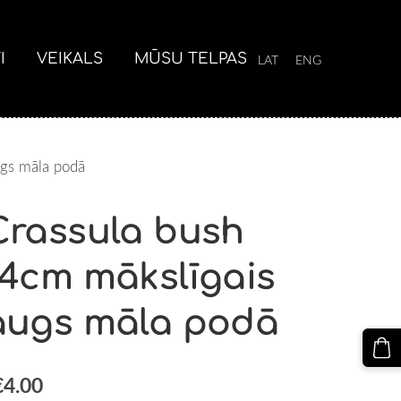
I
VEIKALS
MŪSU TELPAS
LAT
ENG
ugs māla podā
Crassula bush
14cm mākslīgais
augs māla podā
€4.00