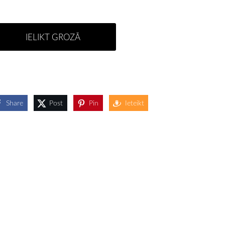
IELIKT GROZĀ
Share
Post
Pin
Ieteikt