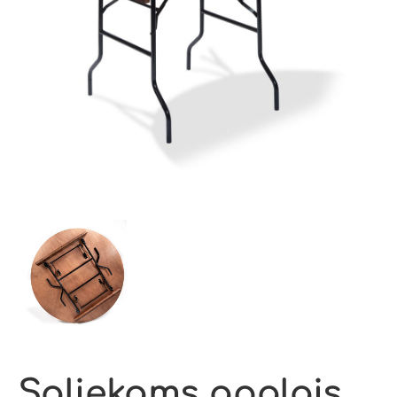
Saliekams apaļais