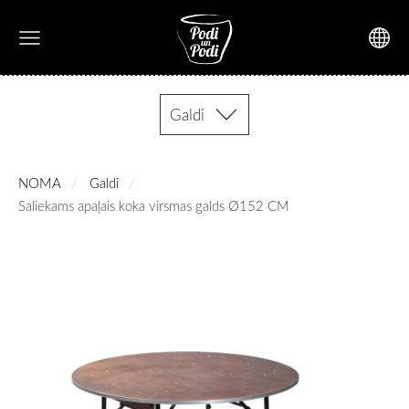
Galdi
NOMA
Galdi
Saliekams apaļais koka virsmas galds Ø152 CM