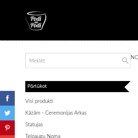
N
Pārlūkot
Visi produkti
Kāzām - Ceremonijas Arkas
Statujas
Telpaugu Noma