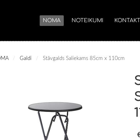
NOMA
NOTEIKUMI
KONTAKT
OMA
Galdi
Stāvgalds Saliekams 85cm x 110cm