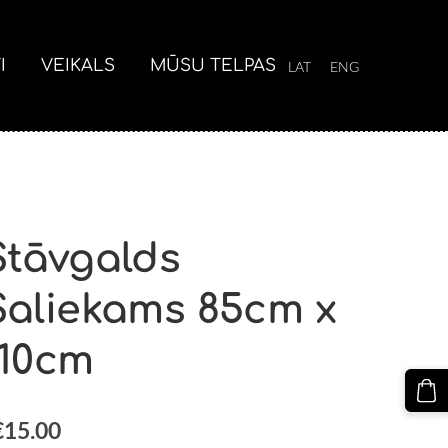
I
VEIKALS
MŪSU TELPAS
LAT
ENG
Stāvgalds
Saliekams 85cm x
110cm
€15.00