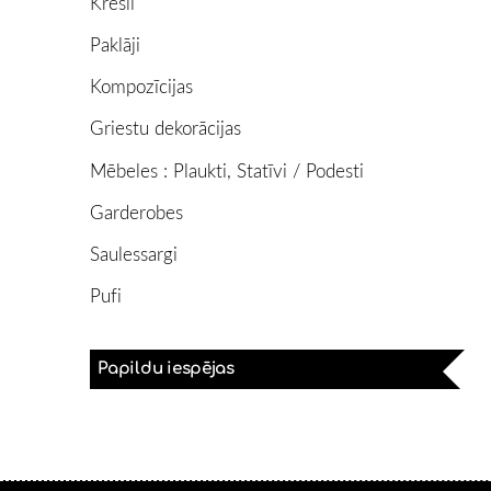
Krēsli
Paklāji
Kompozīcijas
Griestu dekorācijas
Mēbeles : Plaukti, Statīvi / Podesti
Garderobes
Saulessargi
Pufi
Papildu iespējas