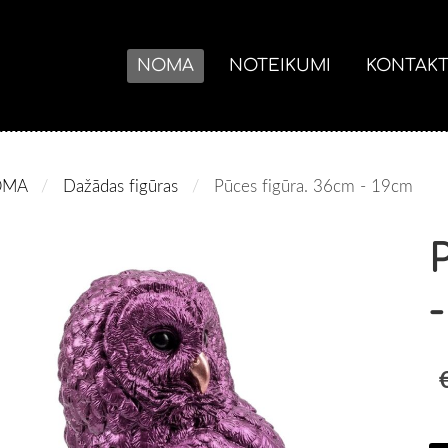
NOMA
NOTEIKUMI
KONTAKT
OMA
Dažādas figūras
Pūces figūra. 36cm - 19cm