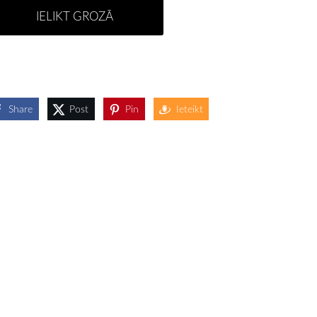
IELIKT GROZĀ
Share
Post
Pin
Ieteikt