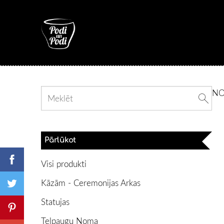
N
Pārlūkot
Visi produkti
Kāzām - Ceremonijas Arkas
Statujas
Telpaugu Noma