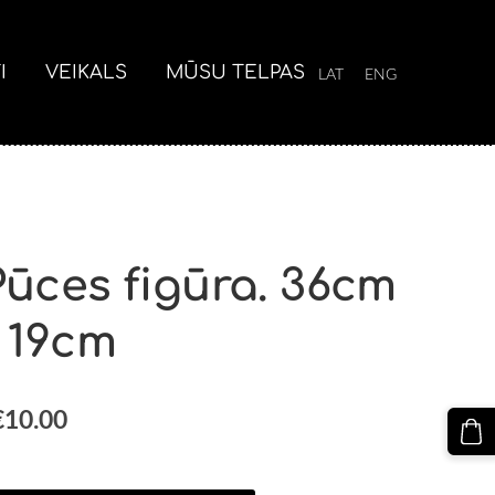
I
VEIKALS
MŪSU TELPAS
LAT
ENG
Pūces figūra. 36cm
- 19cm
€10.00