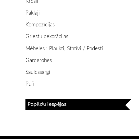
Krēsli
Paklāji
Kompozīcijas
Griestu dekorācijas
Mēbeles : Plaukti, Statīvi / Podesti
Garderobes
Saulessargi
Pufi
Papildu iespējas