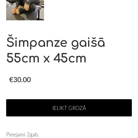
Šimpanze gaišā
55cm x 45cm
€30.00
IELIKT GROZĀ
Pieejami 2gab.