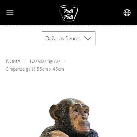
Dažādas figūras
NOMA
Dažādas figūras
Šimpanze gaišā 55cm x 45cm